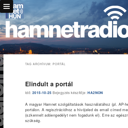
Főmenü
Ugrás az elsődleges tartalomra
Ugrás a másodlagos tartalomra
TAG ARCHÍVUM:
PORTÁL
Elindult a portál
Idő:
2015-10-25
Bejegyzés készítője:
HA2NON
A magyar Hamnet szolgáltatások használatához (pl. AP-he
portálon. A regisztrációhoz a hívójeled és email címed meg
(szkennelt adóengedélyt nem fogadunk el). Erre az egészre
szükség.