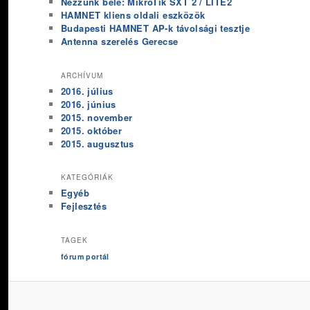
Nézzünk bele: MikroTik SXT 2 / LITE2
HAMNET kliens oldali eszközök
Budapesti HAMNET AP-k távolsági tesztje
Antenna szerelés Gerecse
ARCHÍVUM
2016. július
2016. június
2015. november
2015. október
2015. augusztus
KATEGÓRIÁK
Egyéb
Fejlesztés
TAGEK
fórum
portál