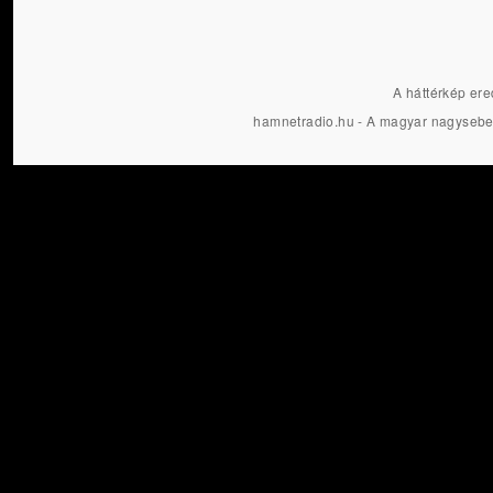
A háttérkép ere
hamnetradio.hu - A magyar nagysebe