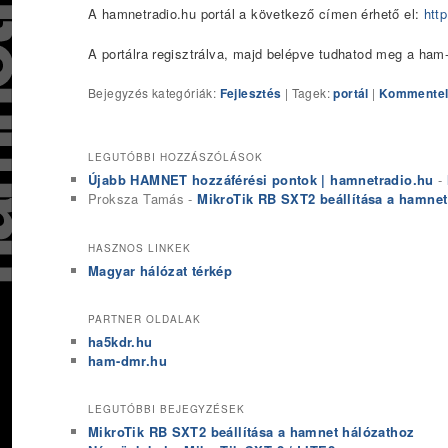
A hamnetradio.hu portál a következő címen érhető el:
http
A portálra regisztrálva, majd belépve tudhatod meg a ham
Bejegyzés kategóriák:
Fejlesztés
|
Tagek:
portál
|
Kommentel
LEGUTÓBBI HOZZÁSZÓLÁSOK
Újabb HAMNET hozzáférési pontok | hamnetradio.hu
-
Proksza Tamás
-
MikroTik RB SXT2 beállítása a hamnet
HASZNOS LINKEK
Magyar hálózat térkép
PARTNER OLDALAK
ha5kdr.hu
ham-dmr.hu
LEGUTÓBBI BEJEGYZÉSEK
MikroTik RB SXT2 beállítása a hamnet hálózathoz