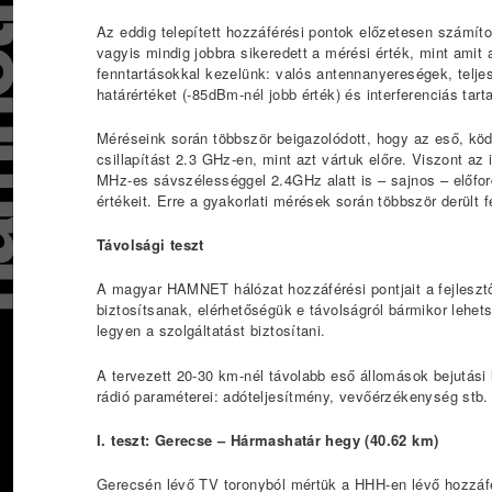
Az eddig telepített hozzáférési pontok előzetesen számíto
vagyis mindig jobbra sikeredett a mérési érték, mint amit
fenntartásokkal kezelünk: valós antennanyereségek, teljes
határértéket (-85dBm-nél jobb érték) és interferenciás tar
Méréseink során többször beigazolódott, hogy az eső, kö
csillapítást 2.3 GHz-en, mint azt vártuk előre. Viszont az
MHz-es sávszélességgel 2.4GHz alatt is – sajnos – előford
értékeit. Erre a gyakorlati mérések során többször derült f
Távolsági teszt
A magyar HAMNET hálózat hozzáférési pontjait a fejlesztők
biztosítsanak, elérhetőségük e távolságról bármikor lehe
legyen a szolgáltatást biztosítani.
A tervezett 20-30 km-nél távolabb eső állomások bejutási
rádió paraméterei: adóteljesítmény, vevőérzékenység stb. 
I. teszt: Gerecse – Hármashatár hegy (40.62 km)
Gerecsén lévő TV toronyból mértük a HHH-en lévő hozzáf