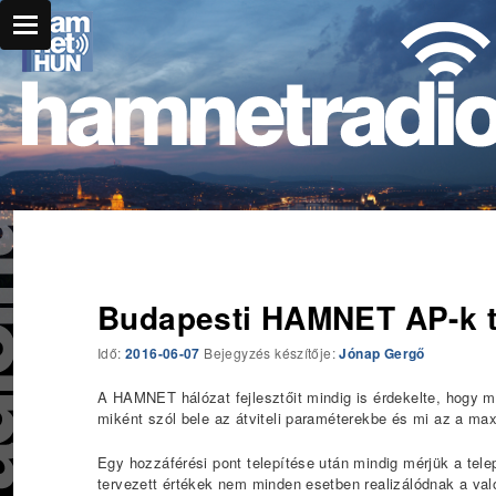
Főmenü
Ugrás az elsődleges tartalomra
Budapesti HAMNET AP-k tá
Idő:
2016-06-07
Bejegyzés készítője:
Jónap Gergő
A HAMNET hálózat fejlesztőit mindig is érdekelte, hogy mil
miként szól bele az átviteli paraméterekbe és mi az a m
Egy hozzáférési pont telepítése után mindig mérjük a telepí
tervezett értékek nem minden esetben realizálódnak a való