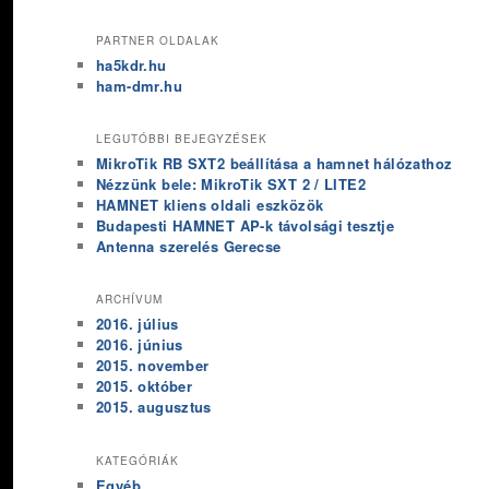
PARTNER OLDALAK
ha5kdr.hu
ham-dmr.hu
LEGUTÓBBI BEJEGYZÉSEK
MikroTik RB SXT2 beállítása a hamnet hálózathoz
Nézzünk bele: MikroTik SXT 2 / LITE2
HAMNET kliens oldali eszközök
Budapesti HAMNET AP-k távolsági tesztje
Antenna szerelés Gerecse
ARCHÍVUM
2016. július
2016. június
2015. november
2015. október
2015. augusztus
KATEGÓRIÁK
Egyéb