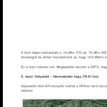
A fenti képen leolvasható a -76 dBm (TX) és -75 dBm (RX
távolságról és ehhez hozzátartozik az, hogy 16.6 Mbit/s
Ez a teszt sikeres volt. Meglepetést okozott a QRT2, hogy
II. teszt: Galyatető – Hármashatár hegy (79.81 km)
Galyatetőn lévő AH toronyból mértük a HHH-en lévő hozzá
rádióval.