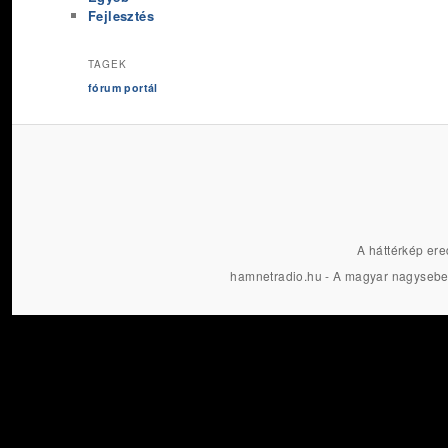
Fejlesztés
TAGEK
fórum
portál
A háttérkép ere
hamnetradio.hu - A magyar nagysebe