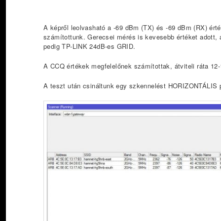
A képről leolvasható a -69 dBm (TX) és -69 dBm (RX) érté
számítottunk. Gerecsei mérés is kevesebb értéket adott, 
pedig TP-LINK 24dB-es GRID.
A CCQ értékek megfelelőnek számítottak, átviteli ráta 12-
A teszt után csináltunk egy szkennelést HORIZONTÁLIS p