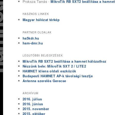
Proksza Tamás
-
MikroTik RB SXT2 beállítása a hamnet
HASZNOS LINKEK
Magyar hálózat térkép
PARTNER OLDALAK
ha5kdr.hu
ham-dmr.hu
LEGUTÓBBI BEJEGYZÉSEK
MikroTik RB SXT2 beállítása a hamnet hálózathoz
Nézzünk bele: MikroTik SXT 2 / LITE2
HAMNET kliens oldali eszközök
Budapesti HAMNET AP-k távolsági tesztje
Antenna szerelés Gerecse
ARCHÍVUM
2016. július
2016. június
2015. november
2015. október