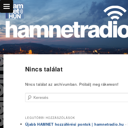
Főmenü
Ugrás az elsődleges tartalomra
Ugrás a másodlagos tartalomra
Nincs találat
Nincs találat az archívumban. Próbálj meg rákeresni!
Keresés
LEGUTÓBBI HOZZÁSZÓLÁSOK
Újabb HAMNET hozzáférési pontok | hamnetradio.hu
-