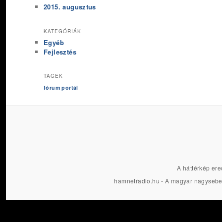
2015. augusztus
KATEGÓRIÁK
Egyéb
Fejlesztés
TAGEK
fórum
portál
A háttérkép ere
hamnetradio.hu - A magyar nagysebe